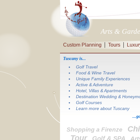
Arts & Gard
Custom Planning
Tours
Luxur
Tuscany is...
Golf Travel
Food & Wine Travel
Unique Family Experiences
Active & Adventure
Hotel, Villas & Apartments
Destination Wedding & Honeym
Golf Courses
Learn more about Tuscany
...g
Chi
Shopping a Firenze
Tour
Golf & SPA
Art