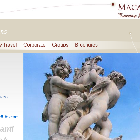
ens
y Travel
Corporate
Groups
Brochures
oons
olf & more
anti
s &