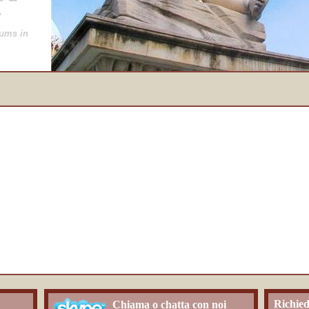
e
ums in
Richied
Chiama o chatta con noi