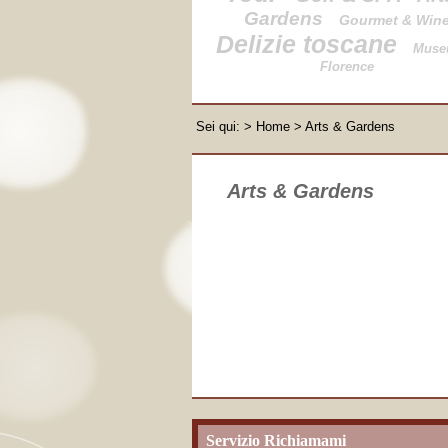
Gardens
Gourmet & Win
Delizie toscane
Muse
Florence
Sei qui:
>
Home
> Arts & Gardens
Arts & Gardens
Servizio Richiamami