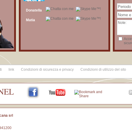
Donatella
Matia
Accet
sicur
ti
link
Condizioni di sicurezza e privacy
Condizioni di utilizzo del sito
NEL
cana srl
1941200