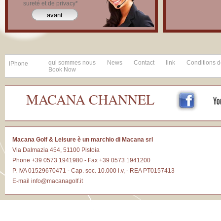
sureté et de privacy*
qui sommes nous
News
Contact
link
Conditions de
iPhone
Book Now
MACANA CHANNEL
Macana Golf & Leisure è un marchio di Macana srl
Via Dalmazia 454, 51100 Pistoia
Phone +39 0573 1941980 - Fax +39 0573 1941200
P. IVA 01529670471 - Cap. soc. 10.000 i.v, - REA PT0157413
E-mail
info@macanagolf.it