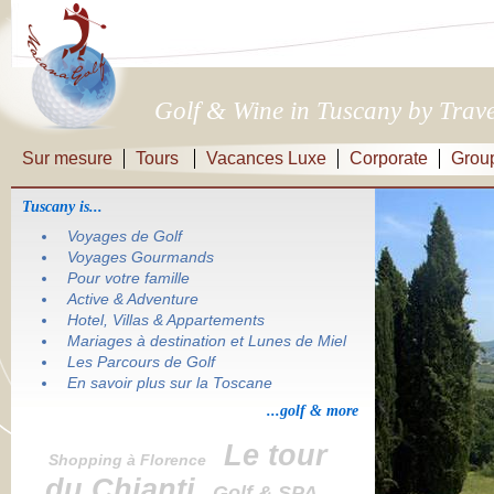
Golf & Wine in Tuscany by Trave
Sur mesure
Tours
Vacances Luxe
Corporate
Grou
Tuscany is...
Voyages de Golf
Voyages Gourmands
Pour votre famille
Active & Adventure
Hotel, Villas & Appartements
Mariages à destination et Lunes de Miel
Les Parcours de Golf
En savoir plus sur la Toscane
...golf & more
Le tour
Shopping à Florence
du Chianti
Golf & SPA