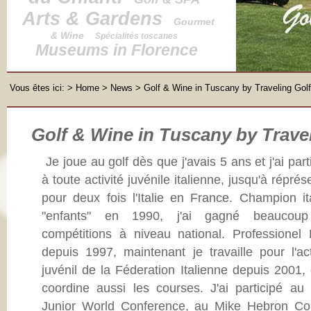
Arts & Gardens
Gourmet
& Wine
Spécialités toscanes
Museums in Florence
Vous êtes ici:
>
Home
>
News
> Golf & Wine in Tuscany by Traveling Golf
Golf & Wine in Tuscany by Trave
Je joue au golf dès que j'avais 5 ans et j'ai part
à toute activité juvénile italienne, jusqu'à réprés
pour deux fois l'Italie en France. Champion it
"enfants" en 1990, j'ai gagné beaucou
compétitions à niveau national. Professionel
depuis 1997, maintenant je travaille pour l'act
juvénil de la Féderation Italienne depuis 2001, 
coordine aussi les courses. J'ai participé au 
Junior World Conference, au Mike Hebron Co